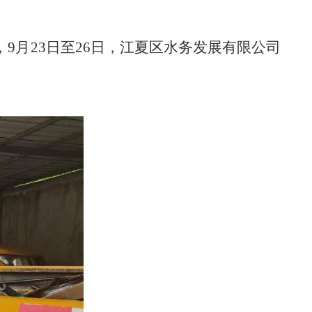
，
9
月
23
日至
26
日，江夏区水务发展有限公司