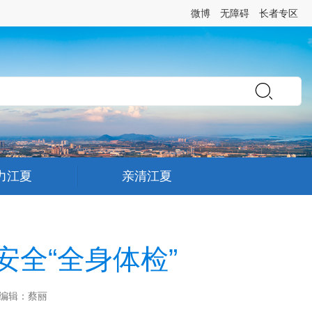
微博
无障碍
长者专区
力江夏
亲清江夏
全“全身体检”
 编辑：蔡丽