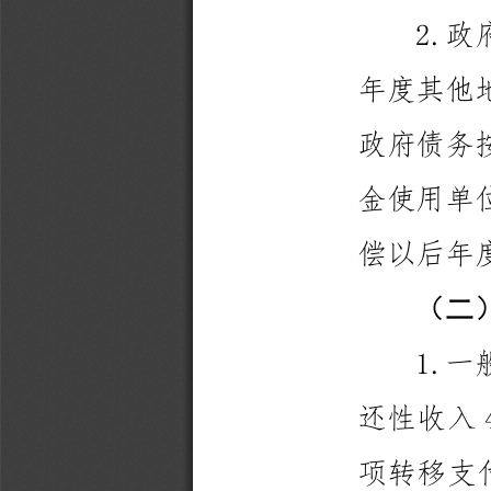
2
.
政
年
度
其
他
政
府
债
务
金
使
用
单
偿
以
后
年
（
二
1
.
一
还
性
收
入
项
转
移
支