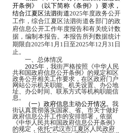
开条例》（以下简称《条例》）要求，
结合江夏区法泗街道
2025
年度政务公开
工作，综合江夏区法泗街道各部门的政
府信息公开工作年度报告和有关统计数
据，编制本报告。本报告所列数据统计
期限自
2025
年
1
月
1
日至
2025
年
12
月
31
日
止。
一、总体情况
202
5
年，我街严格按照《中华人民
共和国政府信息公开条例》的规定和区
政务公开相关工作要求，在区政府门户
网站公示机关职能、机关设置、办公地
址、办公时间、联系方式等机构职能信
息。
（一）
政府信息主动公开情况。
我
街认真贯彻落实国家、省、市关于做好
政府信息公开工作的安排部署，依据
《中华人民共和国政府信息公开条例》
的规定，依托“武汉市江夏区人民政府