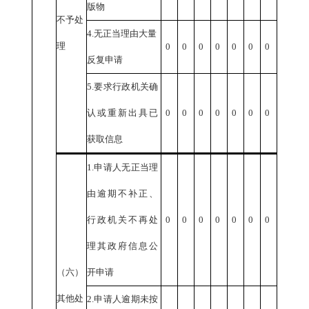
版物
不予处
4.
无正当理由大量
理
0
0
0
0
0
0
0
反复申请
5.
要求行政机关确
认或重新出具已
0
0
0
0
0
0
0
获取信息
1.
申请人无正当理
由逾期不补正、
行政机关不再处
0
0
0
0
0
0
0
理其政府信息公
（六）
开申请
其他处
2.
申请人逾期未按