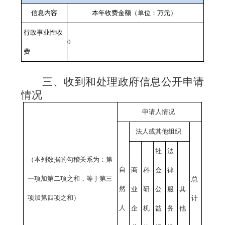
信息内容
本年收费金额（单位：万元）
行政事业性收
0
费
三、收到和处理政府信息公开申请
情况
申请人情况
法人或其他组织
社
法
（本列数据的勾稽关系为：第
自
商
科
会
律
一项加第二项之和，等于第三
总
然
业
研
公
服
其
项加第四项之和）
计
人
企
机
益
务
他