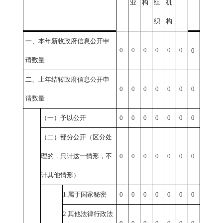
业
构
组
机
织
构
一、本年新收政府信息公开申
0
0
0
0
0
0
0
请数量
二、上年结转政府信息公开申
0
0
0
0
0
0
0
请数量
（一）予以公开
0
0
0
0
0
0
0
（二）部分公开（区分处
理的，只计这一情形，不
0
0
0
0
0
0
0
计其他情形）
1.
属于国家秘密
0
0
0
0
0
0
0
2.
其他法律行政法