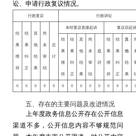
讼
、
申请行政复议情况。
行政复议
行政诉讼
未经复议直接起诉
复议后起
结
结
其
尚
结
结
其
尚
结
结
其
果
果
他
未
总
果
果
他
未
总
果
果
他
维
纠
结
审
计
维
纠
结
审
计
维
纠
结
持
正
果
结
持
正
果
结
持
正
果
0
0
0
0
0
0
0
0
0
0
0
0
0
五、存在的主要问题及改进情况
上年度政务信息公开存在公开信息
渠道不多，公开信息内容不够规范问