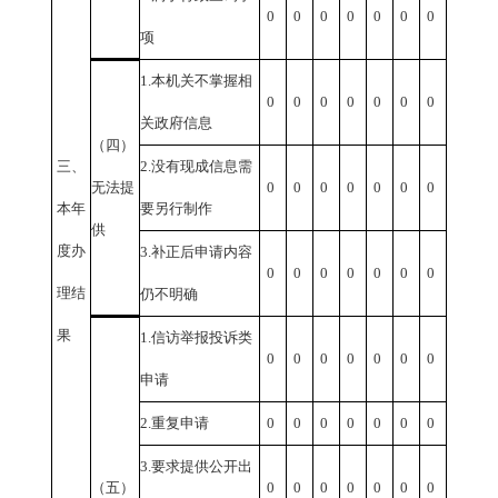
0
0
0
0
0
0
0
项
1.
本机关不掌握相
0
0
0
0
0
0
0
关政府信息
（四）
三、
2.
没有现成信息需
无法提
0
0
0
0
0
0
0
本年
要另行制作
供
度办
3.
补正后申请内容
0
0
0
0
0
0
0
理结
仍不明确
果
1.
信访举报投诉类
0
0
0
0
0
0
0
申请
2.
重复申请
0
0
0
0
0
0
0
3.
要求提供公开出
（五）
0
0
0
0
0
0
0