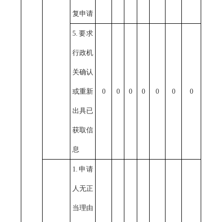
复申请
5.要求
行政机
关确认
或重新
0
0
0
0
0
0
0
出具已
获取信
息
1.申请
人无正
当理由