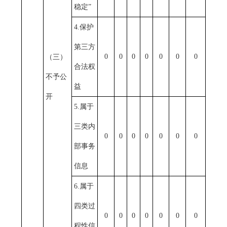
稳定”
4.保护
第三方
0
0
0
0
0
0
0
（三）
合法权
不予公
益
开
5.属于
三类内
0
0
0
0
0
0
0
部事务
信息
6.属于
四类过
0
0
0
0
0
0
0
程性信