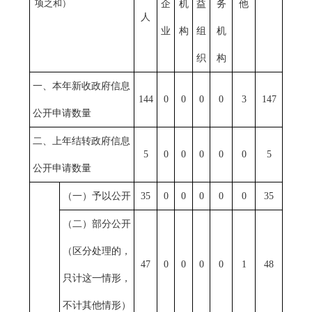
项之和）
企
机
益
务
他
人
业
构
组
机
织
构
一、本年新收政府信息
144
0
0
0
0
3
147
公开申请数量
二、上年结转政府信息
5
0
0
0
0
0
5
公开申请数量
（一）予以公开
35
0
0
0
0
0
35
（二）部分公开
（区分处理的，
47
0
0
0
0
1
48
只计这一情形，
不计其他情形）