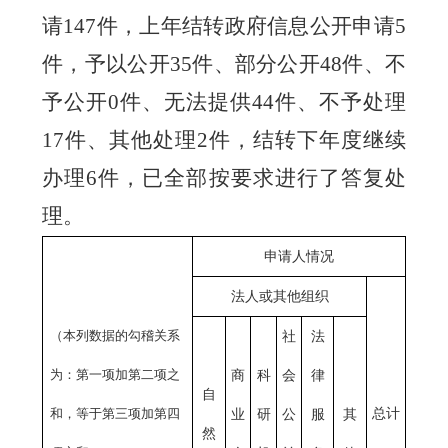
请
147
件，上年结转政府信息公开申请
5
件，予以公开
3
5
件、部分公
开
48
件、不
予公
开
0
件、无法提供
44
件、不予处
理
17
件
、其他处理
2
件，结转下年度继续
办理
6
件，已全部按要求进行了答复处
理
。
申请人情况
法人或其他组织
（本列数据的勾稽关系
社
法
为：第一项加第二项之
商
科
会
律
自
和，等于第三项加第四
总计
业
研
公
服
其
然