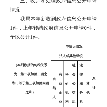
三、收到和处理政府信息公开申请
情况
我局本年新收到政府信息公开申请
1
件，上年转结政府信息公开申请
0
件，
予以公开
1
件。
申请人情况
法人或其他组织
（本列数据的勾稽关系
社
法
为：第一项加第二项之
商
科
会
律
总
自
和，等于第三项加第四项
业
研
公
服
其
计
然
之和）
企
机
益
务
他
人
业
构
组
机