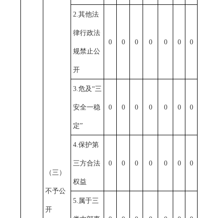
2.
其他法
律行政法
0
0
0
0
0
0
0
规禁止公
开
3.
危及“三
安全一稳
0
0
0
0
0
0
0
定”
4.
保护第
三方合法
0
0
0
0
0
0
0
（三）
权益
不予公
5.
属于三
开