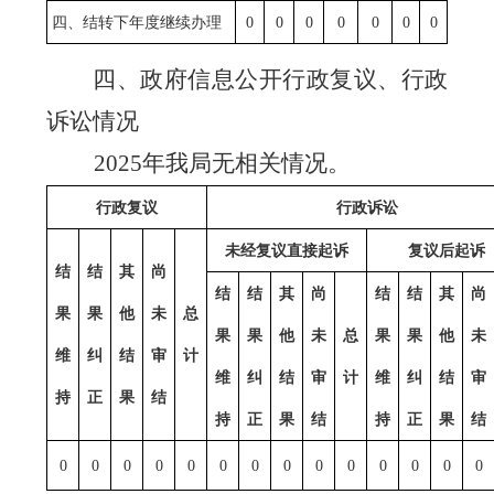
四、结转下年度继续办理
0
0
0
0
0
0
0
四、政府信息公开行政复议、行政
诉讼情况
2025
年我局无相关情况。
行政复议
行政诉讼
未经复议直接起诉
复议后起诉
结
结
其
尚
结
结
其
尚
结
结
其
尚
果
果
他
未
总
果
果
他
未
总
果
果
他
未
维
纠
结
审
计
维
纠
结
审
计
维
纠
结
审
持
正
果
结
持
正
果
结
持
正
果
结
0
0
0
0
0
0
0
0
0
0
0
0
0
0