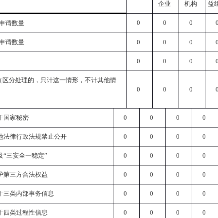
企业
机构
益
0
0
0
申请数量
申请数量
0
0
0
0
0
0
（区分处理的，只计这一情形，不计其他情
0
0
0
于国家秘密
0
0
0
0
他法律行政法规禁止公开
0
0
0
0
及“三安全一稳定”
0
0
0
0
护第三方合法权益
0
0
0
0
于三类内部事务信息
0
0
0
0
于四类过程性信息
0
0
0
0