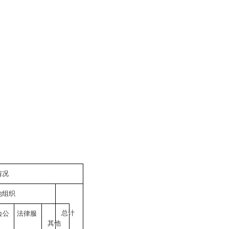
情况
他组织
总计
会公
法律服
其他