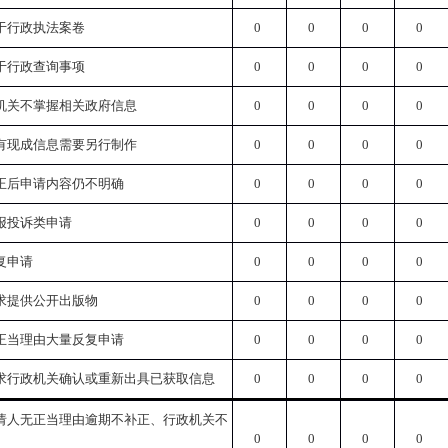
于行政执法案卷
0
0
0
0
于行政查询事项
0
0
0
0
机关不掌握相关政府信息
0
0
0
0
有现成信息需要另行制作
0
0
0
0
正后申请内容仍不明确
0
0
0
0
报投诉类申请
0
0
0
0
复申请
0
0
0
0
求提供公开出版物
0
0
0
0
正当理由大量反复申请
0
0
0
0
求行政机关确认或重新出具已获取信息
0
0
0
0
请人无正当理由逾期不补正、行政机关不
0
0
0
0