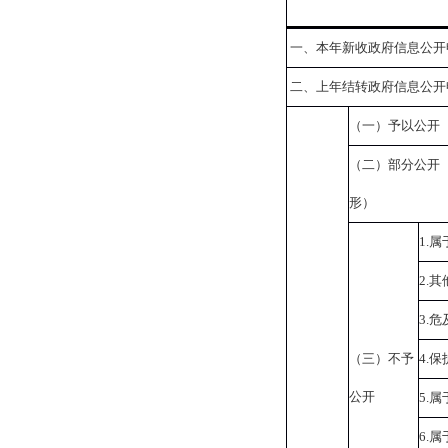
一、本年新收政府信息公开
二、上年结转政府信息公开
（一）予以公开
（二）部分公开
形）
1.
属
2.
其
3.
危
（三）不予
4.
保
公开
5.
属
6.
属