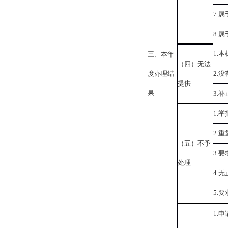
7.
属
8.
属
1.
本
三、本年
（四）无法
度办理结
2.
没
提供
果
3.
补
1.
举
2.
重
（五）不予
3.
要
处理
4.
无
5.
要
1.
申