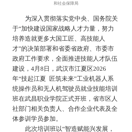
和社会保障局
为
深入贯彻落实党中央、国务院关
于
“
加快建设国家战略人才力量，努力
培养造就更多大国工匠、高技能人
才
”
的决策部署和省委省政府、市委市
政府工作要求，全面推进技能人才队伍
建设
，
4
月
8
日，武汉市江夏区
2026
年
“技起江夏
匠筑未来
”
工业机器人系
统操作员
和
无人机驾驶员就业技能培训
班
在
武昌职业学院
正式开班，
省市区人
社
部门
相关
负责人
、合作企业代表及全
体参训学员
参加
。
此次培训班
以
“智造赋能兴发展，