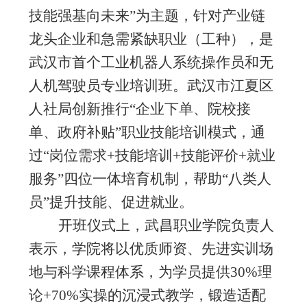
技能强基向未来”为主题
，针对
产业链
龙头企业和急需紧缺职业（工种）
，
是
武汉市首个工业机器人系统操作员和无
人机驾驶员专业培训班。
武汉市江夏区
人社局
创新推行
“企业下单、院校接
单、政府补贴”职业技能培训模式，通
过“岗位需求
+
技能培训
+
技能评价
+
就业
服务”四位一体培育机制，帮助“八类人
员”提升技能、促进就业。
开班
仪
式上，武昌职业学院
负责人
表示，学院将以优质师资、先进实训场
地与科学课程体系，为学员提供
30%
理
论
+70%
实操的沉浸式教学，锻造适配