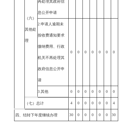
再处理其政府信
息公开申请
（六）
2.
申请人逾期未
其他处
按收费通知要求
理
缴纳费用、行政
0
0
0
0
0
0
0
机关不再处理其
政府信息公开申
请
3.
其他
0
0
0
0
0
0
0
4
0
0
0
0
0
4
（七）总计
30
0
0
0
0
0
30
四、结转下年度继续办理