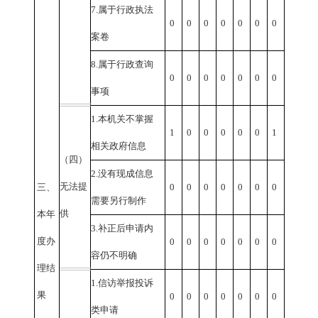
7.
属于行政执法
0
0
0
0
0
0
0
案卷
8.
属于行政查询
0
0
0
0
0
0
0
事项
1.
本机关不掌握
1
0
0
0
0
0
1
相关政府信息
（四）
2.
没有现成信息
无法提
三、
0
0
0
0
0
0
0
需要另行制作
供
本年
3.
补正后申请内
度办
0
0
0
0
0
0
0
容仍不明确
理结
1.
信访举报投诉
果
0
0
0
0
0
0
0
类申请