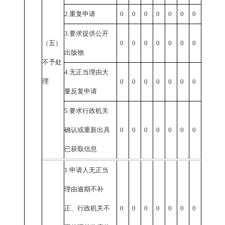
2.
重复申请
0
0
0
0
0
0
0
3.
要求提供公开
（五）
0
0
0
0
0
0
0
出版物
不予处
4.
无正当理由大
理
0
0
0
0
0
0
0
量反复申请
5.
要求行政机关
确认或重新出具
0
0
0
0
0
0
0
已获取信息
1.
申请人无正当
理由逾期不补
正、行政机关不
0
0
0
0
0
0
0