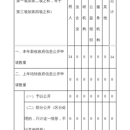
第一项加第二项之和，等于
总
然
业
研
公
服
其
第三项加第四项之和）
计
人
企
机
益
务
他
业
构
组
机
织
构
一、本年新收政府信息公开申
34
0
0
0
0
0
34
请数量
二、上年结转政府信息公开申
0
0
0
0
0
0
0
请数量
（一）予以公开
0
0
0
0
0
0
0
（二）部分公开（区分处
理的，只计这一情形，不
0
0
0
0
0
0
0
计其他情形）