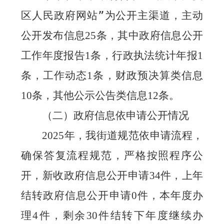
区人民政府网站”为公开主渠道，主动
公开发布信息
条
，
其中政府信息公开
25
工作年度报告
条，
行政执法统计年报
1
1
条
，工作动态
条，
财政预决算
类信息
1
条
，其他公示公告类信息
条
。
10
12
（二）政府信息依申请公开情况
年，我街道规范依申请流程，
2025
确保答复流程规范，严格按照程序公
开，新收政府信息公开申请
件，上年
34
结转政府信息公开申请
件，本年度办
0
理
件，剩余
件结转下年度继续办
4
30