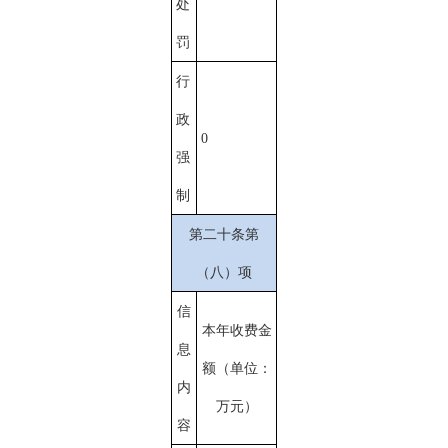
处
罚
行
政
0
强
制
第二十条第
（八）项
信
本年收费金
息
额（单位：
内
万元）
容