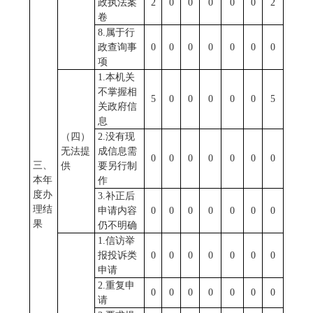
政执法案
2
0
0
0
0
0
2
卷
8.属于行
政查询事
0
0
0
0
0
0
0
项
1.本机关
不掌握相
5
0
0
0
0
0
5
关政府信
息
（四）
2.没有现
无法提
成信息需
0
0
0
0
0
0
0
三、
供
要另行制
本年
作
度办
3.补正后
理结
申请内容
0
0
0
0
0
0
0
果
仍不明确
1.信访举
报投诉类
0
0
0
0
0
0
0
申请
2.重复申
0
0
0
0
0
0
0
请