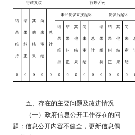
行政复议
行政诉讼
未经复议直接起诉
复议后起诉
结
结
其
尚
结
结
其
尚
结
结
其
尚
果
果
他
未
总
果
果
他
未
总
果
果
他
未
维
纠
结
审
计
维
纠
结
审
计
维
纠
结
审
持
正
果
结
持
正
果
结
持
正
果
结
0
0
0
0
0
0
0
0
0
0
0
0
0
0
五、存在的主要问题及改进情况
（一）政府信息公开工作存在的问
题：信息公开内容不健全，更新信息偶