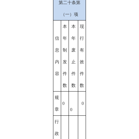
第二十条第
（一）项
本
本
现
信
年
年
行
息
制
废
有
内
发
止
效
容
件
件
件
数
数
数
规
0
0
章
0
行
政