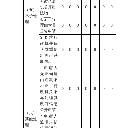
3.要求提
供公开出
0
0
0
0
0
0
0
（五）
版物
不予处
4.无正当
理
理由大量
0
0
0
0
0
0
0
反复申请
5.要求行
政机关确
认或重新
0
0
0
0
0
0
0
出具已获
取信息
1.申请人
无正当理
由逾期不
补正、行
0
0
0
0
0
0
0
政机关不
再处理其
政府信息
公开申请
（六）
2.申请人
其他处
逾期未按
理