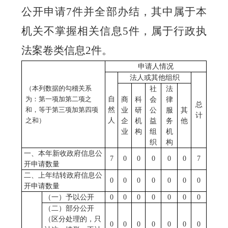
公开申请
7
件并全部办结，其中属于本
机关不掌握相关信息
5
件
，属于行政执
法案卷类信息
2件。
申请人情况
法人或其他组织
（本列数据的勾稽关系
社
法
为：第一项加第二项之
自
商
科
会
律
总
和，等于第三项加第四项
然
业
研
公
服
其
计
之和）
人
企
机
益
务
他
业
构
组
机
织
构
一、本年新收政府信息公
7
0
0
0
0
0
7
开申请数量
二、上年结转政府信息公
0
0
0
0
0
0
0
开申请数量
（一）予以公开
0
0
0
0
0
0
0
（二）部分公开
（区分处理的，只
0
0
0
0
0
0
0