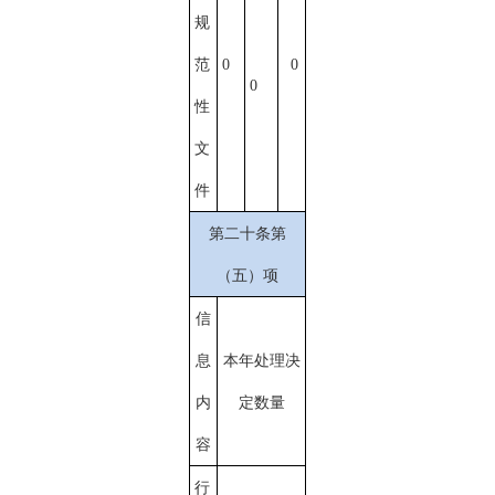
规
范
0
0
0
性
文
件
第二十条第
（五）项
信
息
本年处理决
内
定数量
容
行