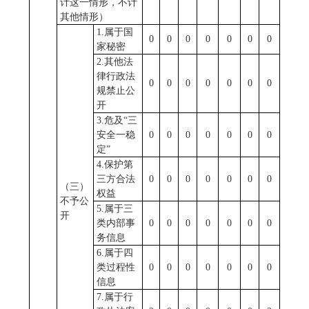
计这一情形，不计
其他情形）
1.属于国
0
0
0
0
0
0
0
家秘密
2.其他法
律行政法
0
0
0
0
0
0
0
规禁止公
开
3.危及“三
安全一稳
0
0
0
0
0
0
0
定”
4.保护第
三方合法
0
0
0
0
0
0
0
（三）
权益
不予公
5.属于三
开
类内部事
0
0
0
0
0
0
0
务信息
6.属于四
类过程性
0
0
0
0
0
0
0
信息
7.属于行