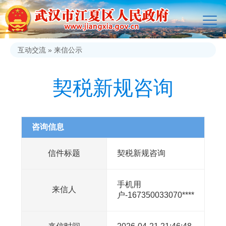
互动交流
»
来信公示
契税新规咨询
咨询信息
信件标题
契税新规咨询
手机用
来信人
户-167350033070****