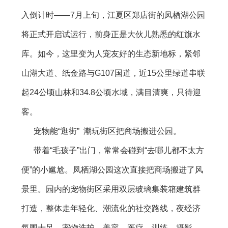
入倒计时——7月上旬，江夏区郑店街的凤栖湖公园
将正式开启试运行，前身正是大伙儿熟悉的红旗水
库。如今，这里变为人宠友好的生态新地标，紧邻
山湖大道、纸金路与G107国道，近15公里绿道串联
起24公顷山林和34.8公顷水域，满目清爽，只待迎
客。
宠物能“逛街” 潮玩街区把商场搬进公园。
带着“毛孩子”出门，常常会碰到“去哪儿都不太方
便”的小尴尬。凤栖湖公园这次直接把商场搬进了风
景里。园内的宠物街区采用双层玻璃集装箱建筑群
打造，整体走年轻化、潮流化的社交路线，夜经济
氛围十足。宠物洗护、美容、医疗、训练、摄影、