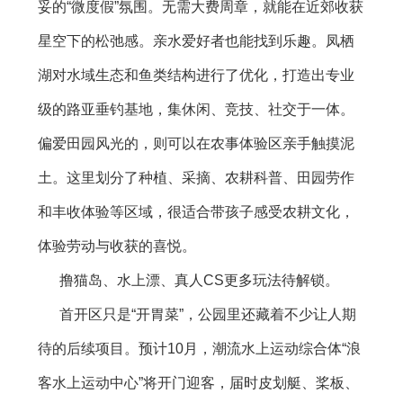
妥的“微度假”氛围。无需大费周章，就能在近郊收获
星空下的松弛感。亲水爱好者也能找到乐趣。凤栖
湖对水域生态和鱼类结构进行了优化，打造出专业
级的路亚垂钓基地，集休闲、竞技、社交于一体。
偏爱田园风光的，则可以在农事体验区亲手触摸泥
土。这里划分了种植、采摘、农耕科普、田园劳作
和丰收体验等区域，很适合带孩子感受农耕文化，
体验劳动与收获的喜悦。
撸猫岛、水上漂、真人CS更多玩法待解锁。
首开区只是“开胃菜”，公园里还藏着不少让人期
待的后续项目。预计10月，潮流水上运动综合体“浪
客水上运动中心”将开门迎客，届时皮划艇、桨板、