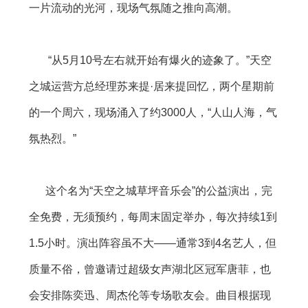
一片流动的光河，现场气氛随之推向高潮。
“从5月10号左右就开始有爆火的迹象了。”天空
之城运营方总经理苏来提·居来提回忆，两个星期前
的一个周六，现场涌入了约3000人，“人山人海，气
氛热烈。”
这个名为“天空之城草坪音乐会”的公益演出，完
全免费，无须预约，每周末固定举办，每次持续1到
1.5小时。演出阵容虽不大——通常3到4名艺人，但
质量不俗，曾邀请过超级女声湖北区冠军唐菲，也
会安排陈奕迅、周杰伦等专场歌友会。曲目根据现