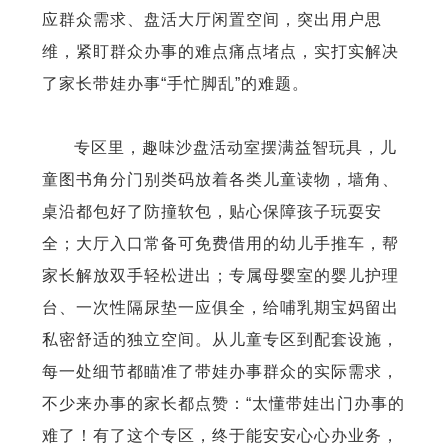
应群众需求、盘活大厅闲置空间，突出用户思
维，紧盯群众办事的难点痛点堵点，实打实解决
了家长带娃办事“手忙脚乱”的难题。
专区里，趣味沙盘活动室摆满益智玩具，儿
童图书角分门别类码放着各类儿童读物，墙角、
桌沿都包好了防撞软包，贴心保障孩子玩耍安
全；大厅入口常备可免费借用的幼儿手推车，帮
家长解放双手轻松进出；专属母婴室的婴儿护理
台、一次性隔尿垫一应俱全，给哺乳期宝妈留出
私密舒适的独立空间。从儿童专区到
配套设施，
每一处细节都瞄准了带娃办事群众的实际需求，
不少来办事的家长都点赞：“太懂带娃出门办事的
难了！有了这个专区，终于能安安心心办业务，