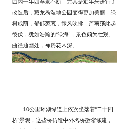
园内一年四季景不断。尤其是近年来进行了
改造后，藏龙岛湿地公园变得更加美丽，绿
树成荫，郁郁葱葱，微风吹拂，芦苇荡此起
彼伏，犹如浩瀚的“绿海”，景色颇为壮观。
曲径通幽处，禅房花木深。
10公里环湖绿道上依次坐落着“二十四
桥”景观，这些桥仿造中外名桥微缩修建，